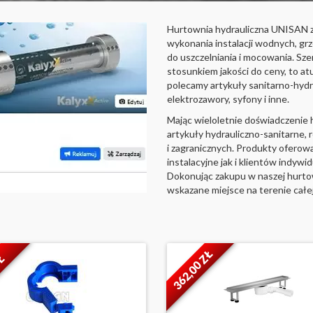
Hurtownia hydrauliczna UNISAN z
wykonania instalacji wodnych, gr
do uszczelniania i mocowania. Sz
stosunkiem jakości do ceny, to at
polecamy artykuły sanitarno-hydra
elektrozawory, syfony i inne.
Mając wieloletnie doświadczenie
artykuły hydrauliczno-sanitarne,
i zagranicznych. Produkty oferow
instalacyjne jak i klientów indywi
Dokonując zakupu w naszej hurtow
wskazane miejsce na terenie całej
362,00 ZŁ
ZŁ