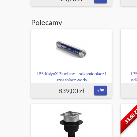
Polecamy
IPS KalyxX BlueLine - odkamieniacz i
IP
uzdatniacz wody
odk
839,00 zł
+
33,60 