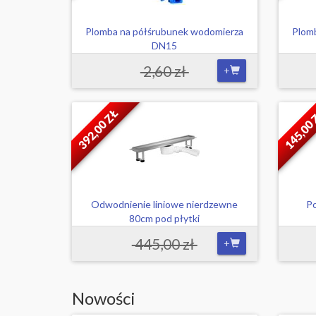
Plomba na półśrubunek wodomierza
Plom
DN15
2,60 zł
+
392,00 ZŁ
145,00
Odwodnienie liniowe nierdzewne
Po
80cm pod płytki
445,00 zł
+
Nowości