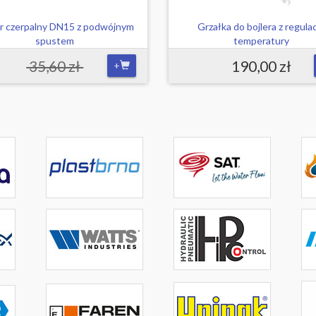
r czerpalny DN15 z podwójnym
Grzałka do bojlera z regula
spustem
temperatury
35,60 zł
190,00 zł
+