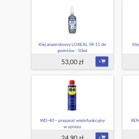
Klej anaerobowy LOXEAL 58-11 do
Kle
gwintów - 50ml
53,00 zł
+
WD-40 – preparat wielofunkcyjny
REM
w sprayu
24,90 zł
+