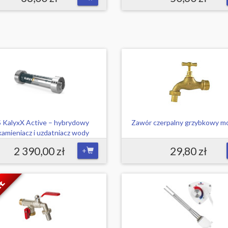
S KalyxX Active – hybrydowy
Zawór czerpalny grzybkowy m
amieniacz i uzdatniacz wody
2 390,00 zł
29,80 zł
+
ZŁ