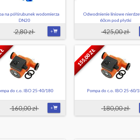
ba na półśrubunek wodomierza
Odwodnienie liniowe nierdz
DN20
60cm pod płytki
2,80 zł
425,00 zł
+
 ZŁ
155,00 ZŁ
mpa do c.o. IBO 25-40/180
Pompa do c.o. IBO 25-60/
160,00 zł
180,00 zł
+