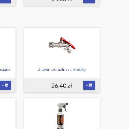
osiądz
Zawór czerpalny na kłódkę
26,40 zł
+
+