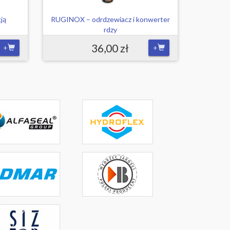
cją
RUGINOX – odrdzewiacz i konwerter
rdzy
36,00 zł
+
+