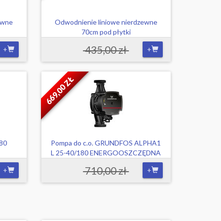
ewne
Odwodnienie liniowe nierdzewne
70cm pod płytki
435,00 zł
+
+
669,00 ZŁ
180
Pompa do c.o. GRUNDFOS ALPHA1
L 25-40/180 ENERGOOSZCZĘDNA
710,00 zł
+
+