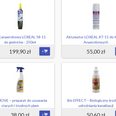
j anaerobowy LOXEAL 58-11
Aktywator LOXEAL AT-11 do 
do gwintów - 250ml
Anaerobowych
199,90 zł
55,00 zł
+
OVE – preparat do usuwania
Bio EFFECT – Biologiczny śro
starych i trudnych plam
udrożniania kanalizacji
38,00 zł
50,60 zł
+