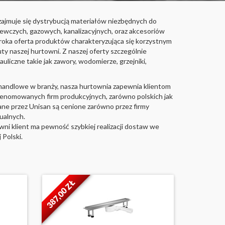
ajmuje się dystrybucją materiałów niezbędnych do
zewczych, gazowych, kanalizacyjnych, oraz akcesoriów
eroka oferta produktów charakteryzująca się korzystnym
uty naszej hurtowni. Z naszej oferty szczególnie
uliczne takie jak zawory, wodomierze, grzejniki,
 handlowe w branży, nasza hurtownia zapewnia klientom
 renomowanych firm produkcyjnych, zarówno polskich jak
ane przez Unisan są cenione zarówno przez firmy
dualnych.
ni klient ma pewność szybkiej realizacji dostaw we
 Polski.
387,00 ZŁ