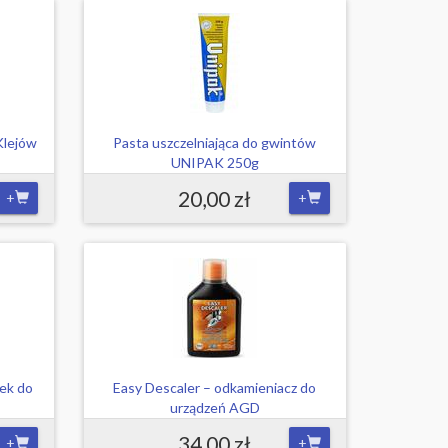
Klejów
Pasta uszczelniająca do gwintów
UNIPAK 250g
20,00 zł
+
+
dek do
Easy Descaler – odkamieniacz do
urządzeń AGD
34,00 zł
+
+