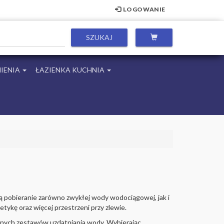
LOGOWANIE
IENIA
ŁAZIENKA KUCHNIA
ją pobieranie zarówno zwykłej wody wodociągowej, jak i
ykę oraz więcej przestrzeni przy zlewie.
nnych zestawów uzdatniania wody. Wybierając