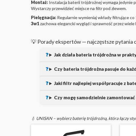
Montaż:
Instalacja baterii trójdrożnej wymaga jedyni
Wystarczy przewidzieć miejsce na filtr pod zlewem.
Pielęgnacja:
Regularnie wymieniaj wkłady filtrujące co 
3w1
zachowa elegancki wygląd i sprawność przez wiele l
💡 Porady ekspertów — najczęstsze pytania o
Jak działa bateria trójdrożna w prakt
Czy bateria trójdrożna pasuje do k
Jaki filtr najlepiej współpracuje z ba
Czy mogę samodzielnie zamontować b
💧 UNISAN – wybierz baterię trójdrożną, która łączy sty