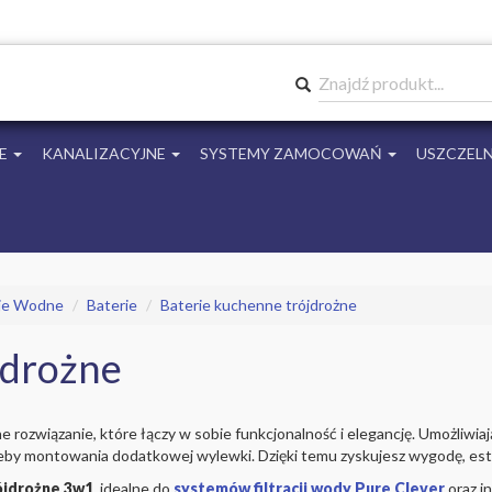
Znajdź produkt...
E
KANALIZACYJNE
SYSTEMY ZAMOCOWAŃ
USZCZELN
cje Wodne
Baterie
Baterie kuchenne trójdrożne
jdrożne
 rozwiązanie, które łączy w sobie funkcjonalność i elegancję. Umożliwia
eby montowania dodatkowej wylewki. Dzięki temu zyskujesz wygodę, estet
ójdrożne 3w1
, idealne do
systemów filtracji wody Pure Clever
oraz i