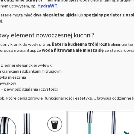
jednym uchwytem, np.
HydraWT
.
baterie mogą mieć
dwa niezależne ujścia
lub
specjalny perlator z o
j.
zowy element nowoczesnej kuchni?
sobny kranik do wody pitnej.
Bateria kuchenna trójdrożna
eliminuje te
korpusu gwarantują, że
woda filtrowana nie miesza się
ze standardową 
z jednej eleganckiej wylewki
kranikami i dzbankami filtrującymi
zyka mieszania
zmywaków
– pewność działania i czystości
b, które cenią zdrowie, funkcjonalność i estetykę. Ułatwiają codzienne k