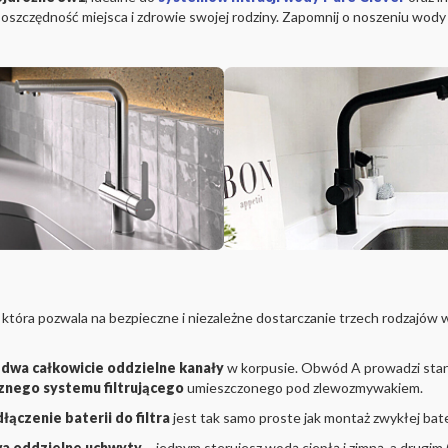
 oszczędność miejsca i zdrowie swojej rodziny. Zapomnij o noszeniu wod
ja, która pozwala na bezpieczne i niezależne dostarczanie trzech rodzajó
a
dwa całkowicie oddzielne kanały
w korpusie. Obwód A prowadzi stan
nego systemu filtrującego
umieszczonego pod zlewozmywakiem.
łączenie baterii do filtra
jest tak samo proste jak montaż zwykłej bate
a oddzielne uchwyty
– jednym sterujesz wodą ciepłą i zimną, a drugi