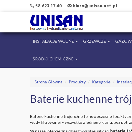
58 623 17 40
biuro@unisan.net.pl
INSTALACJE WODNE
GRZEWCZE
GAZOW
ŚRODKI CHEMICZNE
Strona Główna
Produkty
Kategorie
Instala
Baterie kuchenne tró
Baterie kuchenne trójdrożne to nowoczesne i praktyczne
wody filtrowanej – wszystko z jednego kranu, bez potrz
W naszej ofercie znajdziesz wysokiej jakości
baterie tr