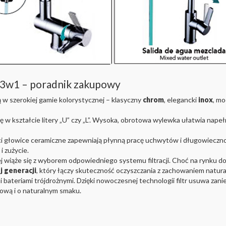
ą 3w1 – poradnik zakupowy
w szerokiej gamie kolorystycznej – klasyczny
chrom
, elegancki
inox
, m
 w kształcie litery „U” czy „L”. Wysoka, obrotowa wylewka ułatwia napeł
i głowice ceramiczne zapewniają płynną pracę uchwytów i długowieczno
 zużycie.
nej wiąże się z wyborem odpowiedniego systemu filtracji. Choć na rynku 
 generacji
, który łączy skuteczność oczyszczania z zachowaniem natur
ymi bateriami trójdrożnymi. Dzięki nowoczesnej technologii filtr usuwa za
rową i o naturalnym smaku.