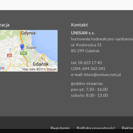
zacja
Kontakt
UNISAN s.c.
hurtownia hydrauliczno-sanitarna
ul. Koziorożca 31
80-299 Gdańsk
tel. 58 623 17 40
GSM: 694 363 341
e-mail: biuro@unisan.net.pl
godziny otwarcia:
pon-pt: 7.30 - 16.00
soboty: 8.00 - 13.00
Regulamin
Polityka prywatności
Rekla