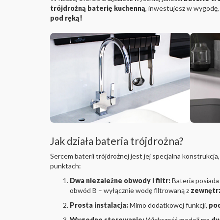
trójdrożną baterię kuchenną
, inwestujesz w wygodę,
pod ręką!
Jak działa bateria trójdrożna?
Sercem baterii trójdrożnej jest jej specjalna konstrukc
punktach:
Dwa niezależne obwody i filtr:
Bateria posiad
obwód B – wyłącznie wodę filtrowaną z
zewnętrz
Prosta instalacja:
Mimo dodatkowej funkcji,
pod
Wygodne sterowanie:
Większość modeli ma
dw