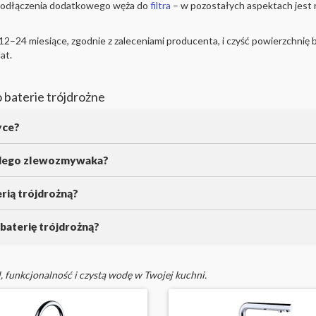
e podłączenia dodatkowego węża do
filtra
– w pozostałych aspektach jest r
12–24 miesiące, zgodnie z zaleceniami producenta, i czyść powierzchnię 
at.
 baterie trójdrożne
yce?
ażdego zlewozmywaka?
terią trójdrożną?
aterię trójdrożną?
l, funkcjonalność i czystą wodę w Twojej kuchni.