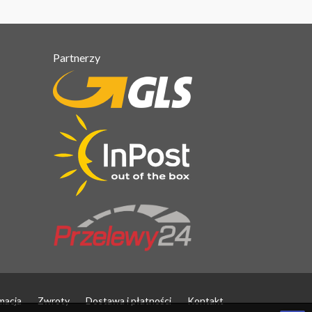
Partnerzy
macja
Zwroty
Dostawa i płatności
Kontakt