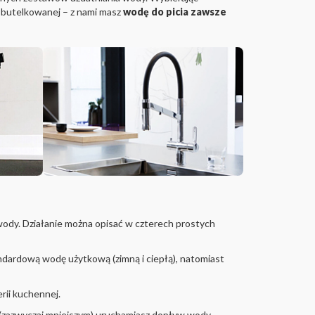
y butelkowanej – z nami masz
wodę do picia zawsze
w wody. Działanie można opisać w czterech prostych
dardową wodę użytkową (zimną i ciepłą), natomiast
rii kuchennej.
m (zazwyczaj mniejszym) uruchamiasz dopływ wody