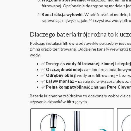
filtrowanej. Opcjonalnie dostępne są modele z 
Konstrukcja wylewki:
W zależności od modelu, 
zapewniają najwyższą jakość i czystość wody pitne
Dlaczego bateria trójdrożna to kluc
Podczas instalacji filtrów wody zwykle potrzebny jest o
zimną oraz przefiltrowaną. Oddzielne kanały wewnątrz 
wody.
✅ Dostęp do
wody filtrowanej, zimnej i ciepłej
✅
Oszczędność miejsca
– koniec z dodatkowymi 
✅
Odrębny obieg
wody przefiltrowanej – bez ry
✅
Łatwy montaż
– pasuje do większości zlewo
✅
Pełna kompatybilność
z filtrami
Pure Clever
Baterie kuchenne trójdrożne to doskonały wybór dla osó
używania dzbanków filtrujących.