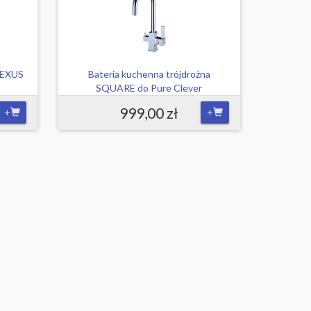
 NEXUS
Bateria kuchenna trójdrożna
SQUARE do Pure Clever
999,00 zł
+
+