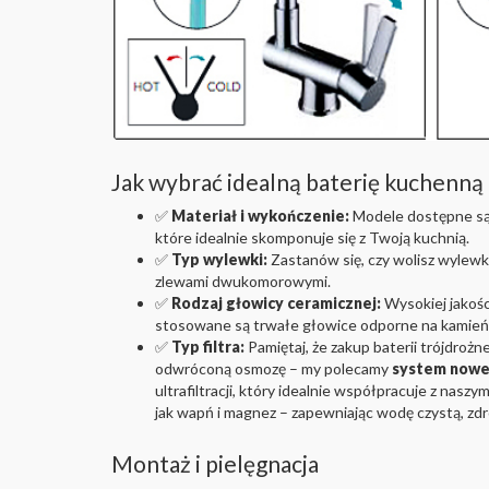
Jak wybrać idealną baterię kuchenn
✅
Materiał i wykończenie:
Modele dostępne są 
które idealnie skomponuje się z Twoją kuchnią.
✅
Typ wylewki:
Zastanów się, czy wolisz wylewkę
zlewami dwukomorowymi.
✅
Rodzaj głowicy ceramicznej:
Wysokiej jakośc
stosowane są trwałe głowice odporne na kamień i
✅
Typ filtra:
Pamiętaj, że zakup baterii trójdroż
odwróconą osmozę – my polecamy
system nowej
ultrafiltracji, który idealnie współpracuje z nasz
jak wapń i magnez – zapewniając wodę czystą, zd
Montaż i pielęgnacja