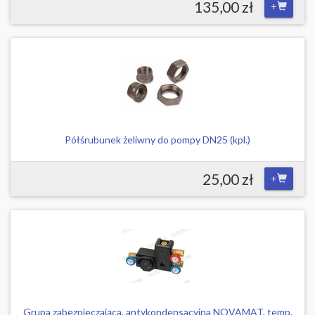
135,00 zł
+
Półśrubunek żeliwny do pompy DN25 (kpl.)
25,00 zł
+
Grupa zabezpieczająca, antykondensacyjna NOVAMAT, temp.