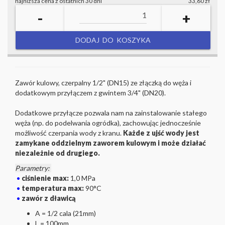
najniższa cena z ostatnich 30 dni
33,60 zł
-
+
DODAJ DO KOSZYKA
Zawór kulowy, czerpalny 1/2" (DN15) ze złączką do węża i
dodatkowym przyłączem z gwintem 3/4" (DN20).
Dodatkowe przyłącze pozwala nam na zainstalowanie stałego
węża (np. do podelwania ogródka), zachowując jednocześnie
możliwość czerpania wody z kranu.
Każde z ujść wody jest
zamykane oddzielnym zaworem kulowym i może działać
niezależnie od drugiego.
Parametry:
•
ciśnienie max:
1,0 MPa
•
temperatura max:
90°C
•
zawór z dławicą
A = 1/2 cala (21mm)
L = 100mm