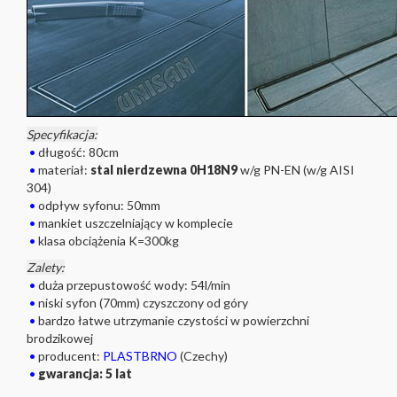
Specyfikacja:
•
długość: 80cm
•
materiał:
stal nierdzewna 0H18N9
w/g PN-EN (w/g AISI
304)
•
odpływ syfonu: 50mm
•
mankiet uszczelniający w komplecie
•
klasa obciążenia K=300kg
Zalety:
•
duża przepustowość wody: 54l/min
•
niski syfon (70mm) czyszczony od góry
•
bardzo łatwe utrzymanie czystości w powierzchni
brodzikowej
•
producent:
PLASTBRNO
(Czechy)
•
gwarancja: 5 lat