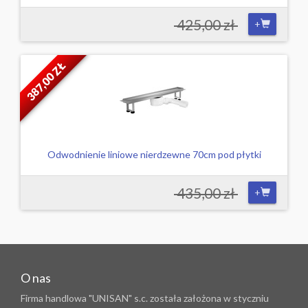
425,00 zł
+
387,00 ZŁ
Odwodnienie liniowe nierdzewne 70cm pod płytki
435,00 zł
+
O nas
Firma handlowa "UNISAN" s.c. została założona w styczniu