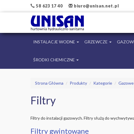
58 623 17 40
biuro@unisan.net.pl
INSTALACJE WODNE
GRZEWCZE
GAZOW
ŚRODKI CHEMICZNE
Strona Główna
Produkty
Kategorie
Gazowe
Filtry
Filtry do instalacji gazowych. Filtry służą do wychwytyw
Filtry gwintowane