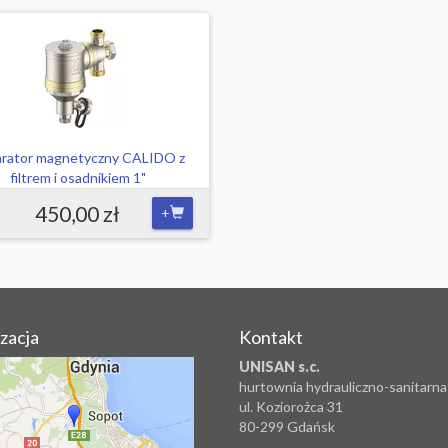
rator magnetyczny CALIDO z
filtrem i osadnikiem 1"
450,00 zł
+
izacja
Kontakt
UNISAN s.c.
hurtownia hydrauliczno-sanitarna
ul. Koziorożca 31
80-299 Gdańsk