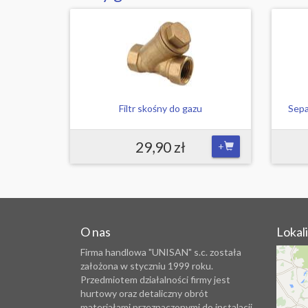
Filtr skośny do gazu
Sepa
29,90 zł
+
O nas
Lokal
Firma handlowa "UNISAN" s.c. została
założona w styczniu 1999 roku.
Przedmiotem działalności firmy jest
hurtowy oraz detaliczny obrót
materiałami przeznaczonymi do instalacji