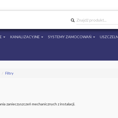
Znajdź produkt...
E
KANALIZACYJNE
SYSTEMY ZAMOCOWAŃ
USZCZELN
Filtry
ania zanieczyszczeń mechanicznych z instalacji.