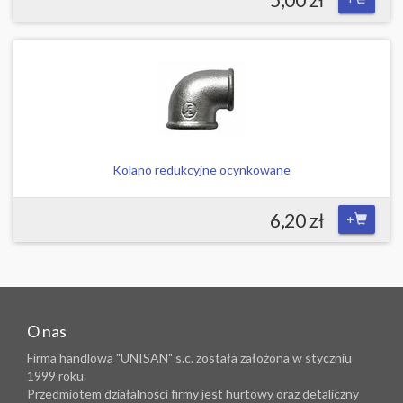
Kolano redukcyjne ocynkowane
6,20 zł
+
O nas
Firma handlowa "UNISAN" s.c. została założona w styczniu
1999 roku.
Przedmiotem działalności firmy jest hurtowy oraz detaliczny