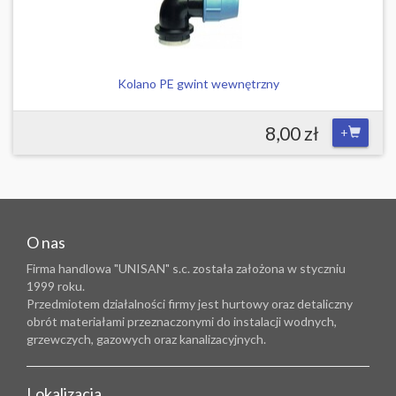
Kolano PE gwint wewnętrzny
8,00 zł
+
O nas
Firma handlowa "UNISAN" s.c. została założona w styczniu
1999 roku.
Przedmiotem działalności firmy jest hurtowy oraz detaliczny
obrót materiałami przeznaczonymi do instalacji wodnych,
grzewczych, gazowych oraz kanalizacyjnych.
Lokalizacja