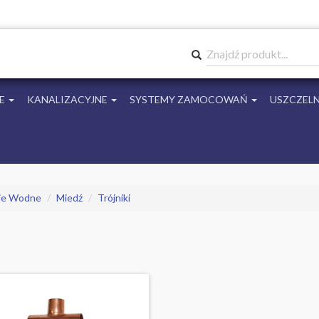
Znajdź produkt...
E
KANALIZACYJNE
SYSTEMY ZAMOCOWAŃ
USZCZELN
cje Wodne
Miedź
Trójniki