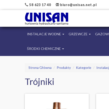
58 623 17 40
biuro@unisan.net.pl
INSTALACJE WODNE
GRZEWCZE
GAZOW
ŚRODKI CHEMICZNE
Strona Główna
Produkty
Kategorie
Instala
Trójniki