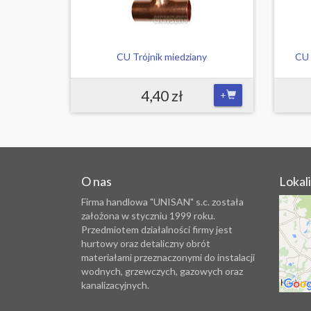
CU Trójnik miedziany
CU 
4,40 zł
+
O nas
Lokal
Firma handlowa "UNISAN" s.c. została
założona w styczniu 1999 roku.
Przedmiotem działalności firmy jest
hurtowy oraz detaliczny obrót
materiałami przeznaczonymi do instalacji
wodnych, grzewczych, gazowych oraz
kanalizacyjnych.