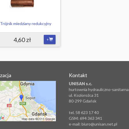
Trójnik miedziany redukcyjny
4,60 zł
+
izacja
Kontakt
UNISAN s.c.
hurtownia hydrauliczno-sanitarna
ul. Koziorożca 31
80-299 Gdańsk
tel. 58 623 17 40
GSM: 694 363 341
e-mail: biuro@unisan.net.pl