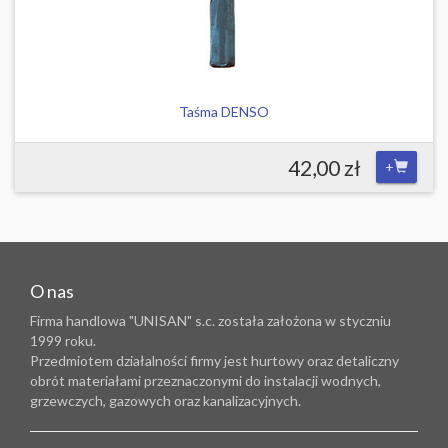
Taśma DENSO
42,00 zł
+
O nas
Firma handlowa "UNISAN" s.c. została założona w styczniu
1999 roku.
Przedmiotem działalności firmy jest hurtowy oraz detaliczny
obrót materiałami przeznaczonymi do instalacji wodnych,
grzewczych, gazowych oraz kanalizacyjnych.