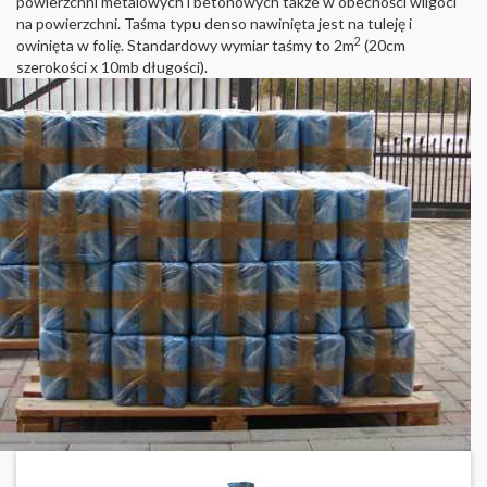
powierzchni metalowych i betonowych także w obecności wilgoci
na powierzchni. Taśma typu denso nawinięta jest na tuleję i
2
owinięta w folię. Standardowy wymiar taśmy to 2m
(20cm
szerokości
x 10mb długości).