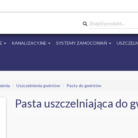
Znajdź produkt...
E
KANALIZACYJNE
SYSTEMY ZAMOCOWAŃ
USZCZELN
ienia
Uszczelnienia gwintów
Pasty do gwintów
Pasta uszczelniająca do