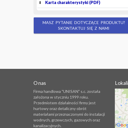
Karta charakterystyki (PDF)
MASZ PYTANIE DOTYCZĄCE PRODUKTU?
SKONTAKTUJ SIĘ Z NAMI
O nas
Lokal
Firma handlowa "UNISAN" s.c. została
założona w styczniu 1999 roku.
Przedmiotem działalności firmy jest
hurtowy oraz detaliczny obrót
materiałami przeznaczonymi do instalacji
wodnych, grzewczych, gazowych oraz
kanalizacyjnych.