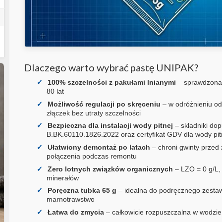
Dlaczego warto wybrać pastę UNIPAK?
100% szczelności z pakułami lnianymi
– sprawdzona 
80 lat
Możliwość regulacji po skręceniu
– w odróżnieniu od
złączek bez utraty szczelności
Bezpieczna dla instalacji wody pitnej
– składniki do
B.BK.60110.1826.2022 oraz certyfikat GDV dla wody pit
Ułatwiony demontaż po latach
– chroni gwinty przed
połączenia podczas remontu
Zero lotnych związków organicznych
– LZO = 0 g/L, 
minerałów
Poręczna tubka 65 g
– idealna do podręcznego zestaw
marnotrawstwo
Łatwa do zmycia
– całkowicie rozpuszczalna w wodzie, 