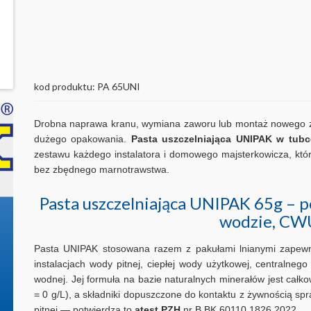
kod produktu: PA 65UNI
Drobna naprawa kranu, wymiana zaworu lub montaż nowego złąc
dużego opakowania.
Pasta uszczelniająca UNIPAK w tubc
zestawu każdego instalatora i domowego majsterkowicza, któr
bez zbędnego marnotrawstwa.
Pasta uszczelniająca UNIPAK 65g – 
wodzie, CW
Pasta UNIPAK stosowana razem z pakułami lnianymi zapew
instalacjach wody pitnej, ciepłej wody użytkowej, centralneg
wodnej. Jej formuła na bazie naturalnych minerałów jest całk
= 0 g/L), a składniki dopuszczone do kontaktu z żywnością spra
pitnej — potwierdza to
atest PZH
nr B.BK.60110.1826.2022.