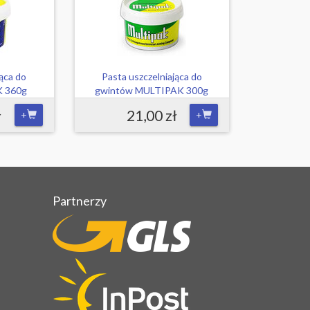
jąca do
Pasta uszczelniająca do
K 360g
gwintów MULTIPAK 300g
ł
21,00 zł
+
+
Partnerzy