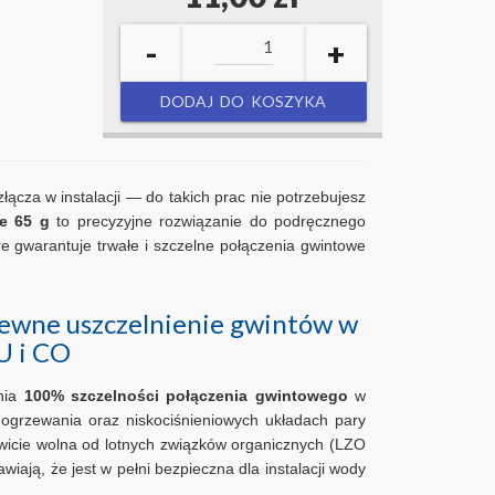
-
+
DODAJ DO KOSZYKA
za w instalacji — do takich prac nie potrzebujesz
e 65 g
to precyzyjne rozwiązanie do podręcznego
e gwarantuje trwałe i szczelne połączenia gwintowe
pewne uszczelnienie gwintów w
U i CO
nia
100% szczelności połączenia gwintowego
w
o ogrzewania oraz niskociśnieniowych układach pary
owicie wolna od lotnych związków organicznych (LZO
wiają, że jest w pełni bezpieczna dla instalacji wody