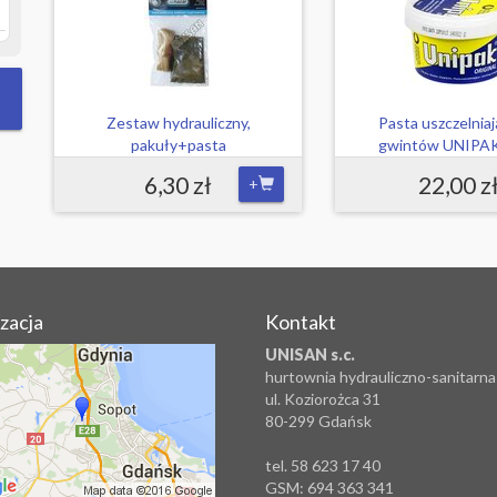
Zestaw hydrauliczny,
Pasta uszczelnia
pakuły+pasta
gwintów UNIPA
6,30 zł
22,00 z
+
izacja
Kontakt
UNISAN s.c.
hurtownia hydrauliczno-sanitarna
ul. Koziorożca 31
80-299 Gdańsk
tel. 58 623 17 40
GSM: 694 363 341