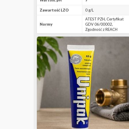
Wartość pH
9
Zawartość LZO
0 g/L
ATEST PZH, Certyfikat
Normy
GDV 06/00002,
Zgodność z REACH