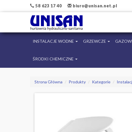
58 623 17 40
biuro@unisan.net.pl
INSTALACJE WODNE
GRZEWCZE
GAZOW
ŚRODKI CHEMICZNE
Strona Główna
Produkty
Kategorie
Instala