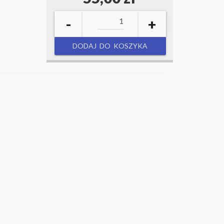
-
+
DODAJ DO KOSZYKA