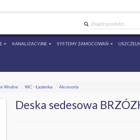
Znajdź produkt...
E
KANALIZACYJNE
SYSTEMY ZAMOCOWAŃ
USZCZELN
cje Wodne
WC - Łazienka
Akcesoria
Deska sedesowa BRZÓZ